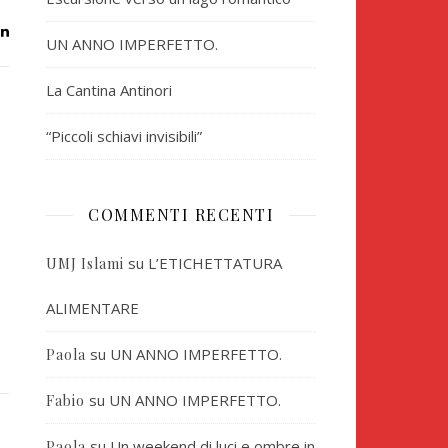
UN ANNO IMPERFETTO.
La Cantina Antinori
“Piccoli schiavi invisibili”
COMMENTI RECENTI
su
L’ETICHETTATURA
UMJ Islami
ALIMENTARE
su
UN ANNO IMPERFETTO.
Paola
su
UN ANNO IMPERFETTO.
Fabio
su
Un weekend di luci e ombre in
Paola