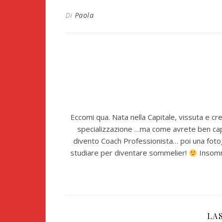
Di
Paola
Eccomi qua. Nata nella Capitale, vissuta e cr
specializzazione …ma come avrete ben capit
divento Coach Professionista… poi una fotog
studiare per diventare sommelier!
Insomma
LA