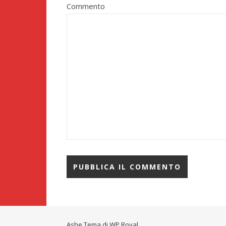
Commento
Ashe Tema di
WP Royal
.