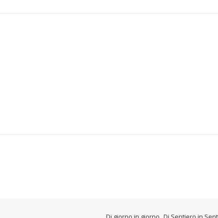
Di giorno in giorno
Di Sentiero in Sen