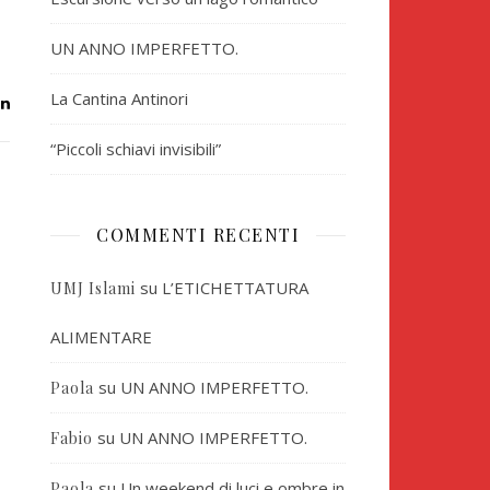
UN ANNO IMPERFETTO.
La Cantina Antinori
“Piccoli schiavi invisibili”
COMMENTI RECENTI
su
L’ETICHETTATURA
UMJ Islami
ALIMENTARE
su
UN ANNO IMPERFETTO.
Paola
su
UN ANNO IMPERFETTO.
Fabio
su
Un weekend di luci e ombre in
Paola