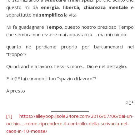
questo mi dà
energia
,
libertà
,
chiarezza mentale
e
soprattutto mi
semplifica
la vita.
Mi fa guadagnare
Tempo
, questo nostro prezioso Tempo
che sembra non essere mai abbastanza … ma mi chiedo:
quanto ne perdiamo proprio per barcamenarci nel
“troppo”?
Quindi anche a lavoro: Less is more… Dio è nel dettaglio.
E tu? Stai curando il tuo “spazio di lavoro”?
A presto
PC*
[1]
https://alleyoop.ilsole24ore.com/2016/07/06/dai-un-
occhio-_-come-riprendere-il-controllo-della-scrivania-nel-
caos-in-10-mosse/