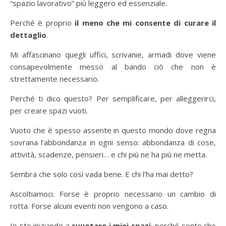
“spazio lavorativo” più leggero ed essenziale.
Perché è proprio
il meno che mi consente di curare il
dettaglio
.
Mi affascinano quegli uffici, scrivanie, armadi dove viene
consapevolmente messo al bando ciò che non è
strettamente necessario.
Perché ti dico questo? Per semplificare, per alleggerirci,
per creare spazi vuoti.
Vuoto che è spesso assente in questo mondo dove regna
sovrana l’abbondanza in ogni senso: abbondanza di cose,
attività, scadenze, pensieri… e chi più ne ha più ne metta.
Sembra che solo così vada bene. E chi l’ha mai detto?
Ascoltiamoci. Forse è proprio necessario un cambio di
rotta. Forse alcuni eventi non vengono a caso.
Io sto iniziando a
svuotare i miei spazi
, perché sento che