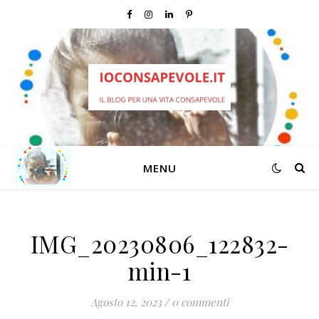
MENU
IMG_20230806_122832-
min-1
Agosto 12, 2023
/
0 commenti