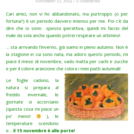
Novembre 13, 2014
/
0 commenti
Cari amici, non vi ho abbandonato, ma purtroppo (o per
fortuna?) è un periodo davvero intenso per me. Poi c’è da
dire che io sono spesso iperattiva, quindi mi faccio del
male da sola anche quando potrei respirare un attimino!
… sta arrivando l’inverno, già siamo in pieno autunno. Non è
la stagione in cui sono nata, ma adoro questo periodo, mi
piace il mese di novembre, vado matta per cachi e zucche
e per il colore arancione che colora i miei piatti autunnali!
Le foglie cadono, la
natura si prepara al
freddo invernale, le
giornate si accorciano
(questa cosa mi piace un
po’ meno!
), le
temperature scendono
e…
il 15 novembre è alle porte!