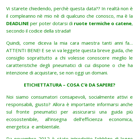
Vi starete chiedendo, perchè questa data?? In realtà non è
il compleanno nè mio nè di qualcuno che conosco, ma è la
DEADLINE
per poter dotarsi di
ruote termiche o catene
,
secondo il codice della strada!!
Quindi, come diceva la mia cara maestra tanti anni fa…
ATTENTI BENE! E se vi va leggete questa breve guida, che
consiglio soprattutto a chi volesse conoscere meglio le
caratteristiche degli pneumatici di cui dispone o che ha
intenzione di acquistare, se non oggi un domani.
ETICHETTATURA
–
COSA C’è DA SAPERE?
Noi siamo consumatori consapevoli, socialmente attivi e
responsabili, giusto? Allora è importante informarsi anche
sul fronte pneumatici per assicurarsi una guida più
ecosostenibile, all’insegna dell’efficienza economica,
energetica e ambientale.
Da novembre 2012 è stato introdotto l’obbligo di legge