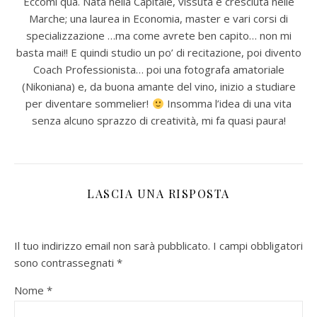
Eccomi qua. Nata nella Capitale, vissuta e cresciuta nelle
Marche; una laurea in Economia, master e vari corsi di
specializzazione …ma come avrete ben capito… non mi
basta mai!! E quindi studio un po’ di recitazione, poi divento
Coach Professionista… poi una fotografa amatoriale
(Nikoniana) e, da buona amante del vino, inizio a studiare
per diventare sommelier!
Insomma l’idea di una vita
senza alcuno sprazzo di creatività, mi fa quasi paura!
LASCIA UNA RISPOSTA
Il tuo indirizzo email non sarà pubblicato.
I campi obbligatori
sono contrassegnati
*
Nome
*