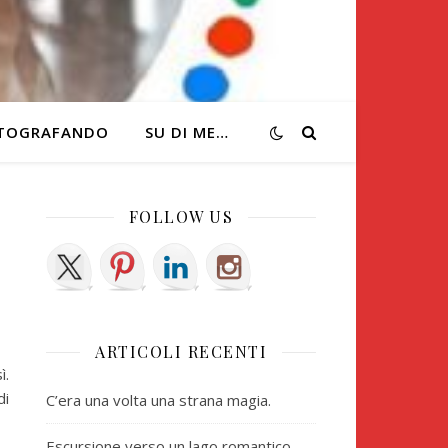
TOGRAFANDO
SU DI ME…
FOLLOW US
ARTICOLI RECENTI
ì.
di
C’era una volta una strana magia.
Escursione verso un lago romantico